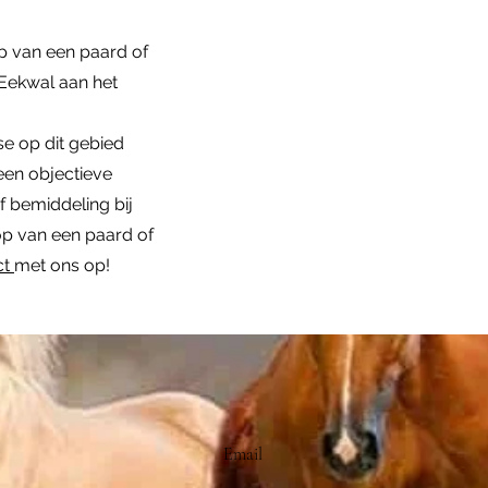
p van een paard of
 Eekwal aan het
se op dit gebied
een objectieve
f bemiddeling bij
op van een paard of
ct
met ons op!
Email