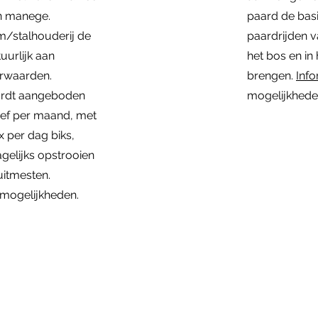
n manege.
paard de basi
m/stalhouderij de
paardrijden v
uurlijk aan
het bos en in 
rwaarden.
brengen.
Inf
ordt aangeboden
mogelijkhede
rief per maand, met
 per dag biks,
gelijks opstrooien
 uitmesten.
 mogelijkheden.