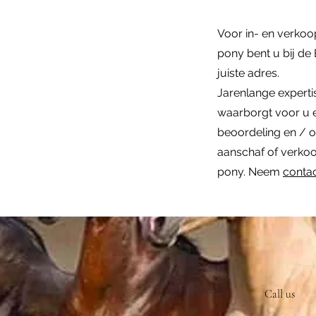
Voor in- en verkoo
pony bent u bij de
juiste adres.
Jarenlange experti
waarborgt voor u 
beoordeling en / o
aanschaf of verko
pony. Neem
conta
Call us