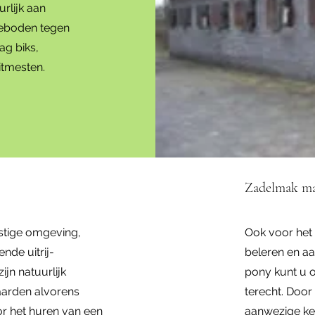
rlijk aan
geboden tegen
ag biks,
itmesten.
Zadelmak ma
stige omgeving,
Ook voor het
nde uitrij-
beleren en aa
ijn natuurlijk
pony kunt u 
aarden alvorens
terecht. Door
r het huren van een
aanwezige ken