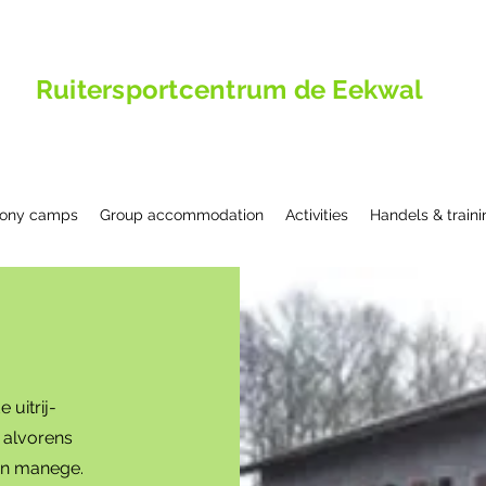
Ruitersportcentrum de Eekwal
ony camps
Group accommodation
Activities
Handels & traini
uitrij-
n alvorens
en manege.