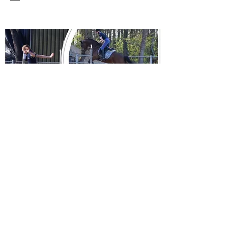
Eekwal . Equestrian Center
info@eekwal.nl
©2022 by Equestrian Center de Eekwal. Proudly
created with Wix.com